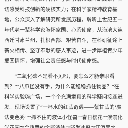
切感受科技创新的硬核实力；在科学家精神教育基
地，公众深入了解研究所发展历程，聆听上世纪五十
年代老一辈科学家胸怀家国、心系使命，从海滨大连
西迁甘肃兰州，扎根西部、艰苦奋斗，在科研征途上
薪火相传、坚守奉献的感人事迹，进一步厚植青少年
爱国情怀，增强社会责任感与时代使命感。
“二氧化碳不是看不见吗，要怎么才能亲眼看
到？”“八爪怪没有手，为什么能稳稳抓住物品？”在
科学实验嗨广场，一个个充满童真的科学疑问接连迸
发。现场设置了“一杯水的红蓝奇遇——紫甘蓝的‘魔
法变色秀’”“抓不住的液体小怪兽”“春日樱花”“浪漫化
学花园”“会跳舞的金属液体”“怒发冲冠”“红酒变水、