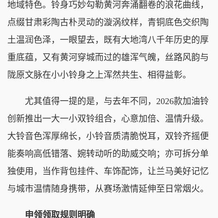
地域特色。铃身巧妙勾勒黄河奔涌翻卷的浪花曲线，
点缀甘肃彩陶古朴灵动的漩涡纹样，青铜底色交织陶
土温润色泽，一眼望去，既有大地湾八千年历史的厚
重底蕴，又有黄河穿城而过的雄浑气魄，丝路风韵与
陇原文脉在小小铃身之上浑然共生、相得益彰。
尤其值得一提的是，与去年不同，2026款加油铃
创新推出一大一小双铃组合，心意加倍、温情升级。
大铃音色浑厚绵长，小铃音质清脆悦耳，双铃齐摇便
能奏响高低错落、婉转动听的助威交响；亦可拆分单
独使用，当作背包挂件、车饰配饰，让兰马美好记忆
与城市温情随身携带，从赛场激情延伸至日常烟火。
申领领取规则明确