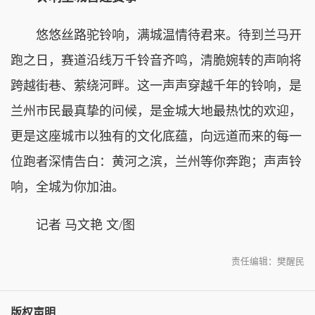
悠悠丝路驼铃响，满城温情待君来。待到兰马开
跑之日，赛道沿线万千铃音齐鸣，清脆婉转的声响将
跨越街巷、萦绕河畔。这一声声穿越千年的铃响，是
兰州市民最真挚的问候，是金城大地最热忱的欢迎，
更是这座城市以独有的文化底蕴，向远道而来的每一
位跑者深情告白：黄河之滨，兰州等你奔跑；声声铃
响，全城为你加油。
记者 马文艳 文/图
责任编辑：樊醒民
版权声明